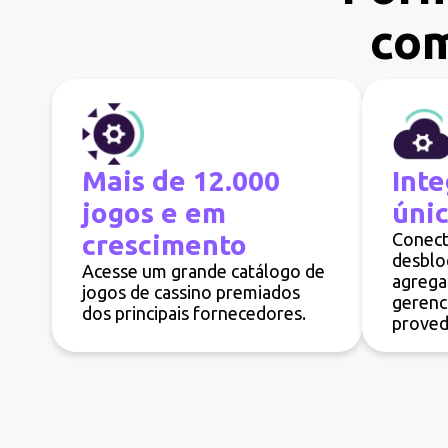
com
Mais de 12.000
Inte
jogos e em
úni
crescimento
Conect
desblo
Acesse um grande catálogo de
agrega
jogos de cassino premiados
gerenci
dos principais fornecedores.
proved