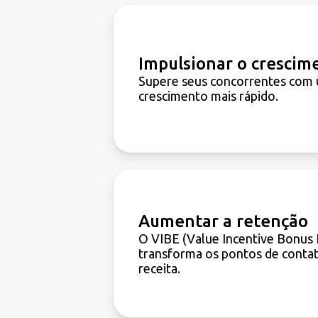
Impulsionar o crescim
Supere seus concorrentes com
crescimento mais rápido.
Aumentar a retenção
O VIBE (Value Incentive Bonus 
transforma os pontos de conta
receita.