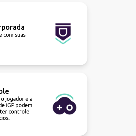
rporada
e com suas
ole
 o jogador e a
 de iGP podem
 ter controle
ios.