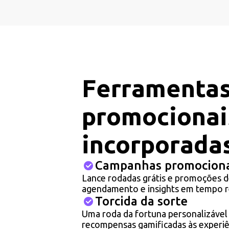
Ferramenta
promocionai
incorporada
Campanhas promociona
Lance rodadas grátis e promoções 
agendamento e insights em tempo r
Torcida da sorte
Uma roda da fortuna personalizável
recompensas gamificadas às experiên