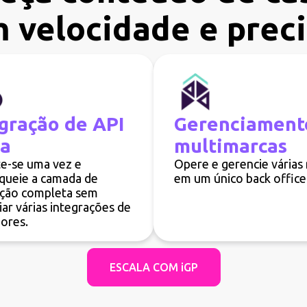
 velocidade e prec
gração de API
Gerenciament
ca
multimarcas
e-se uma vez e
Opere e gerencie várias
queie a camada de
em um único back office
ção completa sem
ar várias integrações de
ores.
ESCALA COM iGP