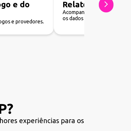
go e do
Relatórios de jo
Acompanhe o envolvimento,
os dados demográficos dos j
ogos e provedores.
P?
hores experiências para os