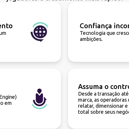
ento
Confiança inco
 um
Tecnologia que cresc
ambições.
Assuma o contr
Desde a transação até
Engine)
marca, as operadoras
to em
relatar, dimensionar e
total sobre seus negóc