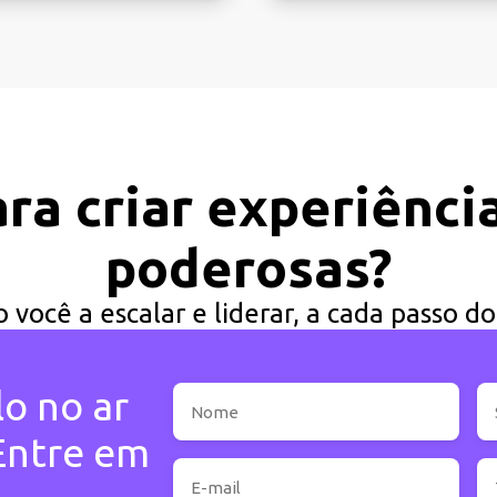
ra criar experiênci
poderosas?
 você a escalar e liderar, a cada passo d
o no ar
Entre em